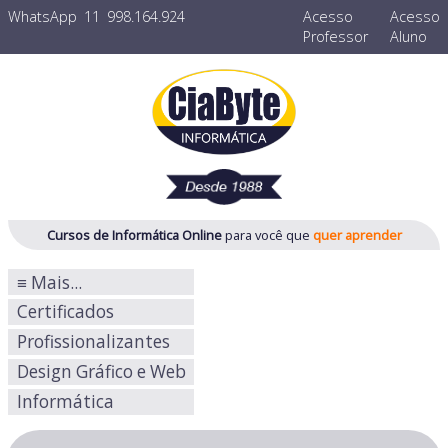
WhatsApp
11
998.164.924
Acesso
Acesso
Professor
Aluno
Cursos de Informática Online
para você
que
quer aprender
≡ Mais...
Certificados
Profissionalizantes
Design Gráfico e Web
Informática