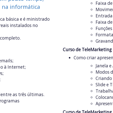
Faixa de
 na informática
Movimen
Entrada 
ica básica e é ministrado
Faixa de
reais instalados no
Funções 
Formata
completo.
Gravand
Curso de TeleMarketing
Como criar aprese
emails;
Janela e
 à Internet;
Modos d
s;
Criando 
;
Slide e 
Trabalh
ntre as três últimas.
Colocand
programas
Apresent
Curso de TeleMarketing