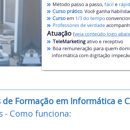
Método passo a passo,
fácil
e
rápi
Curso prático
. Você ganha habilid
Curso
em
1/3 do tempo
convencio
Professores de verdade
acompan
Atuação
(
veja conteúdo logo abai
TeleMarketing
ativo e receptivo
Boa remuneração para quem dom
informática com digitação impecáv
os de Formação em Informática e 
s - Como funciona: