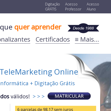
Digitação
Acesso
Acesso
GRÁTIS
Professor
Aluno
que
quer aprender
onalizantes
Certificados
≡ Mais...
 TeleMarketing Online
Informática + Digitação Grátis
ados
válidos!
> > >
6 parcelas de
98,17
sem juros