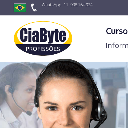
WhatsApp
11
998.164.924
Curso
Inform