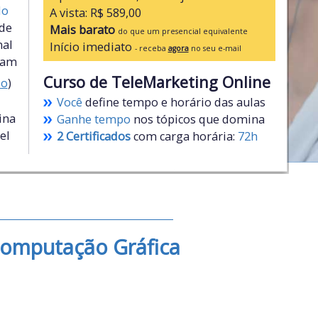
do
A vista: R$ 589,00
ade
Mais barato
do que um presencial equivalente
nal
Início imediato
- receba
agora
no seu e-mail
ham
Curso de TeleMarketing Online
xo
)
Você
define tempo e horário das aulas
ina
Ganhe tempo
nos tópicos que domina
el
2
Certificados
com carga horária:
72h
Computação Gráfica