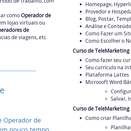
íodo de trabalho, com
Homepage, Hyperli
Provedor e Hospeda
lhar como
Operador de
Blog, Postar, Temp
m lojas virtuais ou
Análise e Conteúd
peradores de
Como Fazer um Sit
ias de viagens, etc.
Como Escolher o N
Curso de TeleMarketing
Como fazer seu cur
Seu currículo na In
Plataforma Lattes
Microsoft Word Bá
ne
Configur
Salvar, 
Curso de TeleMarketing
Como criar Planilh
e Operador de
Planilhas
 em pouco tempo,