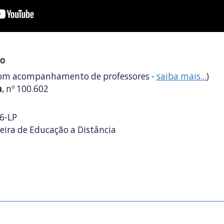
do
com acompanhamento de professores -
saiba mais...
)
a
, nº 100.602
6-LP
leira de Educação a Distância