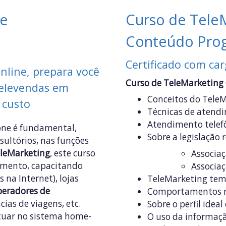
ne
Curso de Tele
Conteúdo Pro
Certificado com car
nline, prepara você
Curso de TeleMarketing
televendas em
Conceitos do TeleMa
 custo
Técnicas de atendi
Atendimento telefô
fone é fundamental,
Sobre a legislação 
ultórios, nas funções
eleMarketing
, este curso
Associaç
cimento, capacitando
Associaç
s na Internet), lojas
TeleMarketing tem 
peradores de
Comportamentos na
ias de viagens, etc.
Sobre o perfil ide
uar no sistema home-
O uso da informaçã