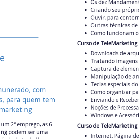
Os dez Mandament
Criando seu própri
Ouvir, para contor
Outras técnicas de
Como funcionam os
Curso de TeleMarketing
Downloads de arqu
ne
Tratando imagens 
Captura de element
Manipulação de arqu
Teclas especiais do
munerado, com
Como organizar pa
as, para quem tem
Enviando e Recebe
Noções de Process
emarketing
Windows e Acessór
e um 2º emprego, as 6
Curso de TeleMarketing
ing
podem ser uma
Internet, Página de 