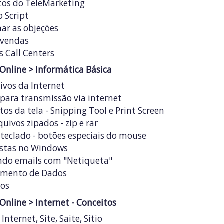
os do TeleMarketing
o Script
nar as objeções
 vendas
 Call Centers
 Online
> Informática Básica
ivos da Internet
para transmissão via internet
os da tela - Snipping Tool e Print Screen
ivos zipados - zip e rar
 teclado - botões especiais do mouse
stas no Windows
ndo emails com "Netiqueta"
amento de Dados
ios
 Online
> Internet - Conceitos
Internet, Site, Saite, Sítio