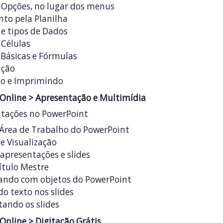
 Opções, no lugar dos menus
to pela Planilha
e tipos de Dados
 Células
Básicas e Fórmulas
ção
o e Imprimindo
 Online
> Apresentação e Multimídia
ntações no PowerPoint
 Área de Trabalho do PowerPoint
e Visualização
apresentações e slides
Título Mestre
ando com objetos do PowerPoint
o texto nos slides
ando os slides
 Online
> Digitação
Grátis