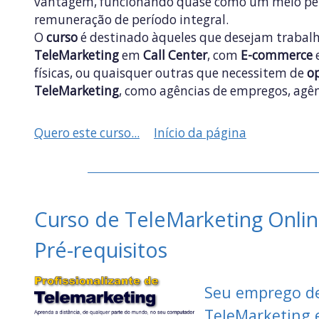
vantagem, funcionando quase como um meio per
remuneração de período integral.
O
curso
é destinado àqueles que desejam traba
TeleMarketing
em
Call Center
, com
E-commerce
e
físicas, ou quaisquer outras que necessitem de
o
TeleMarketing
, como agências de empregos, agênc
Quero este curso...
Início da página
Curso de TeleMarketing Onli
Pré-requisitos
Seu emprego d
TeleMarketing