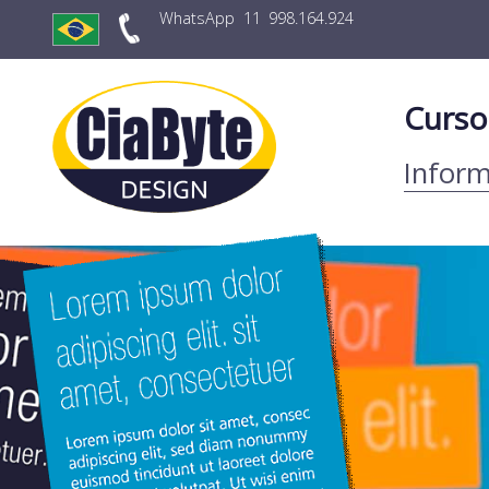
WhatsApp
11
998.164.924
Curso
Inform