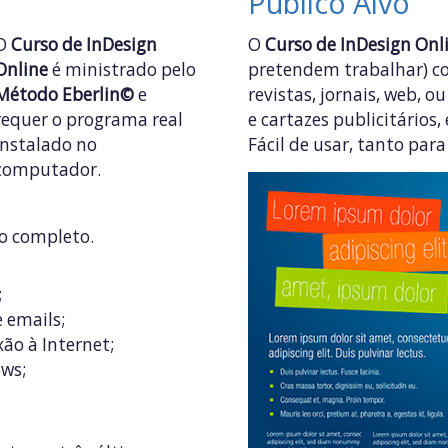
Público Alvo
O
Curso de InDesign
O
Curso de InDesign Onl
Online
é ministrado pelo
pretendem trabalhar) 
Método Eberlin©
e
revistas, jornais, web, 
requer o programa real
e cartazes publicitários,
instalado no
Fácil de usar, tanto par
computador.
o completo.
;
 emails;
ão à Internet;
ows;