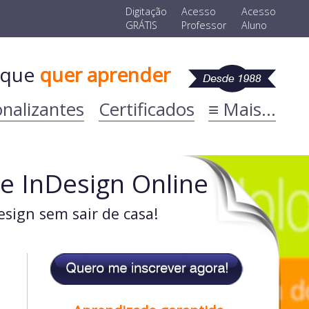
Digitação
Acesso
Acesso
GRÁTIS
Professor
Aluno
que
quer aprender
onalizantes
Certificados
≡ Mais...
e InDesign Online
sign sem sair de casa!