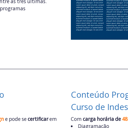
tre as três últimas.
s programas
 o
Conteúdo Prog
Curso de Indes
gn
e pode se
certificar
em
Com
carga horária de
48
Diagramação